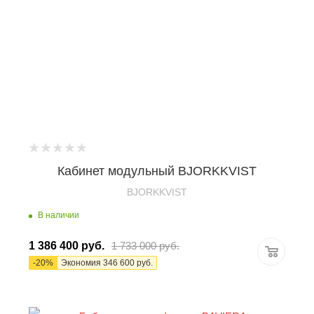
Кабинет модульный BJORKKVIST
BJORKKVIST
В наличии
1 386 400
руб.
1 733 000
руб.
-
20
%
Экономия
346 600
руб.