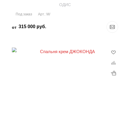
OДИС
Под заказ
Арт.: М/
315 000
руб.
от